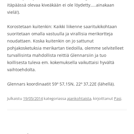
itäpäässä olevaa kiveäkään ei ole löydetty…..ainakaan
vielä!).
Korostetaan kuitenkin: Kaikki liikenne saaritukikohtaan
suoritetaan omalla vastuulla ja virallisia merikortteja
noudattaen. Koska kuitenkin on jo sattunut
pohjakosketuksia merikartan tiedoilla, olemme selvitelleet
turvallisinta mahdollista reittiä Glennarsiin ja tuo
koillisesta tuleva em. kokemuksella vaikuttaisi hyvältä
vaihtoehdolta.
Glennars koordinaatit 59º 57,15N, 22º 37,22E (lähellä).
Julkaistu
19/05/2014
kategoriassa
ajankohtaista
, kirjoittanut
Pasi
.