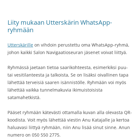
Liity mukaan Utterskärin WhatsApp-
ryhmään
Utterskärille
on vihdoin perustettu oma WhatsApp-ryhmä,
johon kaikki Salon Navigaatioseuran jäsenet voivat liittyä.
Ryhmässä jaetaan tietoa saarikohteesta, esimerkiksi puu-
tai vesitilanteesta ja talkoista, Se on lisäksi oivallinen tapa
lähettää terveisiä saaren isännistölle. Ryhmään voi myös
lähettää vaikka tunnelmakuvia ikimuistoisista
satamahetkistä.
Pääset ryhmään kätevästi ottamalla kuvan alla olevasta QR-
koodista. Voit myös lähettää viestin Anu Katajalle ja kertoa
haluavasi liittyä ryhmään, niin Anu lisää sinut sinne. Anun
numero on 050 550 2775.