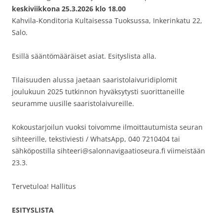
keskiviikkona 25.3.2026 klo 18.00
Kahvila-Konditoria Kultaisessa Tuoksussa, Inkerinkatu 22,
Salo.
Esillä sääntömääräiset asiat. Esityslista alla.
Tilaisuuden alussa jaetaan saaristolaivuridiplomit
joulukuun 2025 tutkinnon hyväksytysti suorittaneille
seuramme uusille saaristolaivureille.
Kokoustarjoilun vuoksi toivomme ilmoittautumista seuran
sihteerille, tekstiviesti / WhatsApp, 040 7210404 tai
sähköpostilla sihteeri@salonnavigaatioseura.fi viimeistään
23.3.
Tervetuloa! Hallitus
ESITYSLISTA