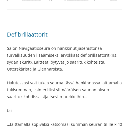
Defibrillaattorit
Salon Navigaatioseura on hankkinut jäsenistönsä
turvallisuuden lisäämiseksi arvokkaat defibrillaattorit (ns.
sydäniskurit). Laitteet löytyvät jo saaritukikohteista,
Utterskäristä ja Glennarsista.
Halutessasi voit tukea seuraa tässä hankinnassa laittamalla
tukisumman, esimerkiksi ylimääräisen saunamaksun
saaritukikohdissa sijaitseviin purkkeihin…
tai
…laittamalla sopivaksi katsomasi summan seuran tilille FI40