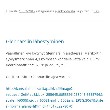
Julkaistu
15/02/2017
kategoriassa
ajankohtaista
, kirjoittanut
Pasi
.
Glennarsiin lähestyminen
Vaarallinen kivi löytynyt Glennarsiin ajettaessa. Merikortin
syvyysmerkinnän 4,3 kolmosen kohdalla vettä vain 1,5 m!
Koordinaatit: 59
°
57,3’P ja 22
°
39,3′.
Uusin suositus Glennarsiin ajoa varten:
http://kansalaisen.karttapaikka.fi/image?
request=GetMap&bbox=255645,6653396,258045,6655796&
scale=16000&width=600&height=600&srs=EPSG:3067&style
s=normal&lang=fi&lmid=1401732278070