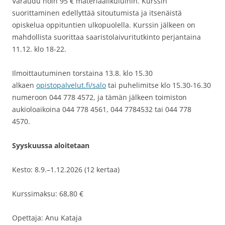
Varaudu noin 95 € materiaalikuluihin. Kurssin
suorittaminen edellyttää sitoutumista ja itsenäistä
opiskelua oppituntien ulkopuolella. Kurssin jälkeen on
mahdollista suorittaa saaristolaivuritutkinto perjantaina
11.12. klo 18-22.
Ilmoittautuminen torstaina 13.8. klo 15.30
alkaen
opistopalvelut.fi/salo
tai puhelimitse klo 15.30-16.30
numeroon 044 778 4572, ja tämän jälkeen toimiston
aukioloaikoina 044 778 4561, 044 7784532 tai 044 778
4570.
Syyskuussa aloitetaan
Kesto: 8.9.–1.12.2026 (12 kertaa)
Kurssimaksu: 68,80 €
Opettaja: Anu Kataja