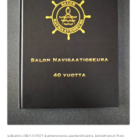
Julkaistu
08/12/2021
kategoriassa
ajankohtaista
, kirjoittanut
Pasi
.