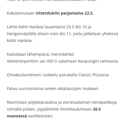
Kokoonnutaan
Utterskäriin perjantaina 22.5.
Lähtö kohti Hankoa lauantaina 23.5 klo 10 ja
Hangonväylällä ollaan noin klo 11, josta jatketaan yhdessä
kohti Hankoa.
Katsotaan lähempänä, mennäänkö
Itämerenporttiin vai HSF:n satamaan kaupungin rannassa.
Omakustanteinen ruokailu porukalla Classic Pizzassa.
Paluu sunnuntaina omien aikataulujen mukaan.
Ravintolan pöytävarauksia ja vierassataman venepaikkoja
silmällä pitäen, pyydämme ilmoittautumaan
20.5
mennessä
osoitteeseen: