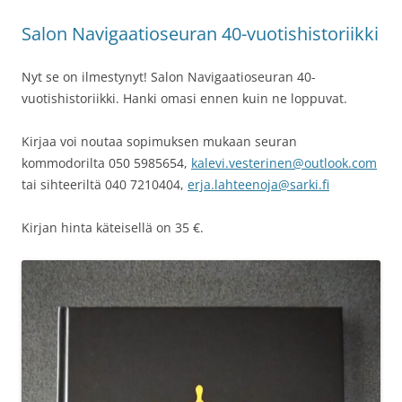
Salon Navigaatioseuran 40-vuotishistoriikki
Nyt se on ilmestynyt! Salon Navigaatioseuran 40-
vuotishistoriikki. Hanki omasi ennen kuin ne loppuvat.
Kirjaa voi noutaa sopimuksen mukaan seuran
kommodorilta 050 5985654,
kalevi.vesterinen@outlook.com
tai sihteeriltä 040 7210404,
erja.lahteenoja@sarki.fi
Kirjan hinta käteisellä on 35 €.