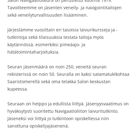
Salon Navigaatioseura on perustettu vuonna 1979.
Tavoitteemme on jäsenten veneily- ja navigointitaitojen
sekä veneilyturvallisuuden lisääminen.
Järjestämme vuosittain eri tasoisia laivurikursseja ja -
tutkintoja sekä tilaisuuksia testata taitoja myös
käytännössä, esimerkiksi pimeäajo- ja
hätätoimintaharjoituksia.
Seuran jäsenmäärä on noin 250, veneitä seuran
rekisterissä on noin 50. Seuralla on kaksi satamatukikohtaa
Saaristomerellä sekä oma telakka Salon keskustan
kupeessa.
Seuraan on helppo ja edullista liittyä. Jäsenyysvaatimus on
hyväksytysti suoritettu Navigaatioliiton laivuritutkinto.
Jäseneksi voi liittyä jo tutkintoon opiskellessa niin
sanottuna opiskelijajäsenenä.