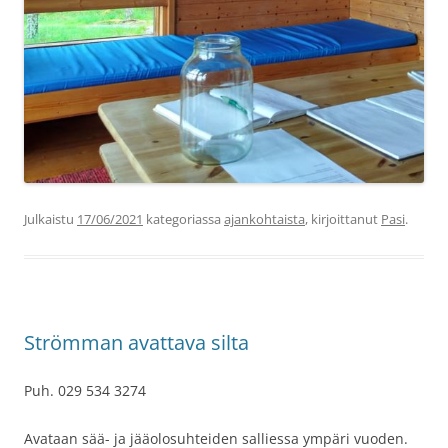
Julkaistu
17/06/2021
kategoriassa
ajankohtaista
, kirjoittanut
Pasi
.
Strömman avattava silta
Puh. 029 534 3274
Avataan sää- ja jääolosuhteiden salliessa ympäri vuoden.