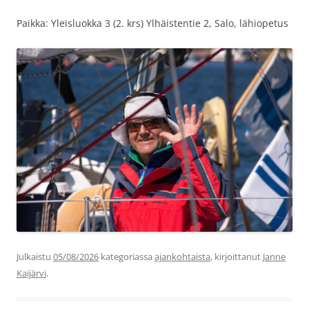
Paikka: Yleisluokka 3 (2. krs) Ylhäistentie 2, Salo, lähiopetus
Julkaistu
05/08/2026
kategoriassa
ajankohtaista
, kirjoittanut
Janne
Kaijärvi
.