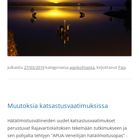
Julkaistu
27/03/2019
kategoriassa
ajankohtaista
, kirjoittanut
Pasi
.
Muutoksia katsastusvaatimuksissa
Hätäilmoitusvälineiden uudet katsastusvaatimukset
perustuvat Rajavartiolaitoksen tekemään tutkimukseen ja
sen pohjalta tehtyyn ”APUA-Veneilijän hätäilmoitusopas” -