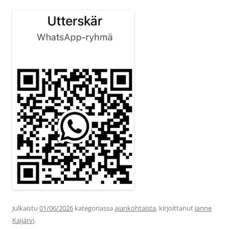
Julkaistu
01/06/2026
kategoriassa
ajankohtaista
, kirjoittanut
Janne
Kaijärvi
.