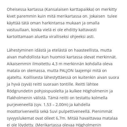
Oheisessa kartassa (Kansalaisen karttapaikka) on merkitty
kivet paremmin kuin mitä merikartassa on. Jokaisen tulee
käyttää tätä oman harkintansa mukaan ja omalla
vastuullaan, koska vielä ei ole ehditty kattavasti
kartoittamaan aluetta viralliseksi ohjeeksi asti.
Lähestyminen idästä ja etelästä on haasteellista, mutta
aivan mahdollista kun huomioi kartassa olevat merkinnät.
Aikaisemmin ilmoitettu 4,3 m merkinnän kohdalla oleva
matala on olemassa, mutta PALJON laajempi mitä on
ajateltu. Koillisesta lähestyttäessä on kuitenkin aivan suora
ja hyvä (syvä) reitti suoraan tontille. Reitti lähtee
Rödgrundetin pohjoispuolelta ja kulkee Högholmenin ja
Flakholmenin välistä. Tämä reitti on testattu kolmella
purjeveneellä (syv. 1,53 – 2,00m) ja kahdella
moottoriveneellä sekä Suvi pulpettiveneellä. Pienimmät
syvyyslukemat ovat olleet 6,7m. Mitää havaittavaa matalaa
ei ole löydetty. (Merikartassa olevaa Högholmenin