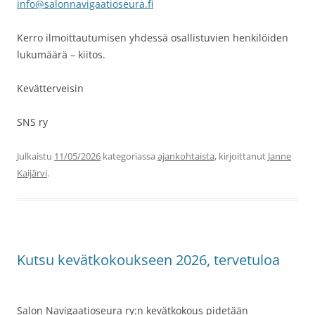
info@salonnavigaatioseura.fi
Kerro ilmoittautumisen yhdessä osallistuvien henkilöiden
lukumäärä – kiitos.
Kevätterveisin
SNS ry
Julkaistu
11/05/2026
kategoriassa
ajankohtaista
, kirjoittanut
Janne
Kaijärvi
.
Kutsu kevätkokoukseen 2026, tervetuloa
Salon Navigaatioseura ry:n kevätkokous pidetään