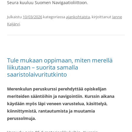
Seura kuuluu Suomen Navigaatioliittoon.
Julkaistu
10/03/2026
kategoriassa
ajankohtaista
, kirjoittanut
Janne
Kaijärvi
.
Tule mukaan oppimaan, miten merellä
liikutaan – suorita samalla
saaristolaivuritutkinto
Merenkulun peruskurssi perehdyttää opiskelijan
meriteiden sääntöihin ja navigointiin. Kurssin aikana
käydään myös läpi veneen varustelua, käsittelyä,
kiinnittymistä, rantautumista ja muutamia
perussolmuja.